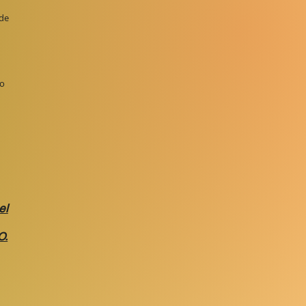
 de
ro
el
O.