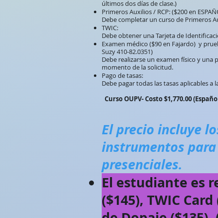
últimos dos días de clase.)
Primeros Auxilios / RCP: ($200 en ESPAÑ
Debe completar un curso de Primeros Aux
TWIC:
Debe obtener una Tarjeta de Identificaci
Examen médico ($90 en Fajardo) y prueba
Suzy 410-82.0351)
Debe realizarse un examen físico y una
momento de la solicitud.
Pago de tasas:
Debe pagar todas las tasas aplicables a la
Curso OUPV- Costo $1,770.00 (Español
El precio incluye l
instrumentos para 
presenciales.
El estudiante es 
($145), TWIC Card 
de Dopaje ($135)