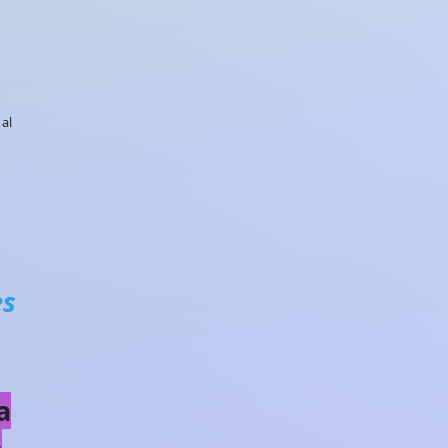
al
es
a
e