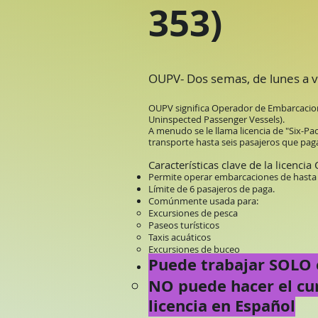
353)
OUPV- Dos semas, de lunes a 
OUPV significa Operador de Embarcacione
Uninspected Passenger Vessels).
A menudo se le llama licencia de "Six-Pa
transporte hasta seis pasajeros que paga
Características clave de la licenci
Permite operar embarcaciones de hasta 
Límite de 6 pasajeros de paga.
Comúnmente usada para:
Excursiones de pesca
Paseos turísticos
Taxis acuáticos
Excursiones de buceo
Puede trabajar SOLO e
NO puede hacer el cu
licencia en Español