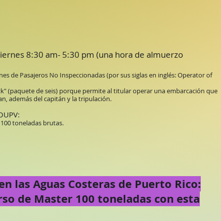
viernes 8:30 am- 5:30 pm (una hora de almuerzo
s de Pasajeros No Inspeccionadas (por sus siglas en inglés: Operator of
ck" (paquete de seis) porque permite al titular operar una embarcación que
n, además del capitán y la tripulación.
a OUPV:
100 toneladas brutas.
n las Aguas Costeras de Puerto Rico:
rso de Master 100 toneladas con esta