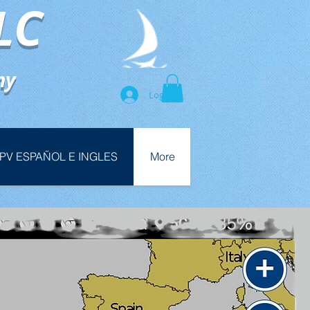
LC
my
Log In
PV ESPAÑOL E INGLES
More