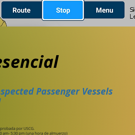
sencial
nspected Passenger Vessels
H
 aprobada por USCG.
30 am- 5:30 pm (una hora de almuerzo)