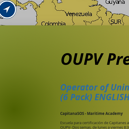
OUPV Pre
Operator of Uni
(6 Pack) ENGLIS
CapitanaSOS - Maritime Academy
Escuela para certificación de Capitanes
OUPV- Dos semas, de lunes a viernes 8: