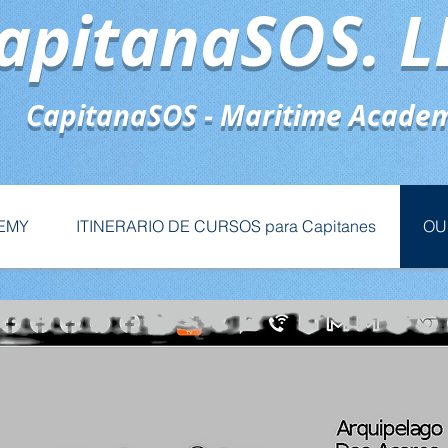
pitanaSOS. L
apitanaSOS - Maritime Acade
DEMY
ITINERARIO DE CURSOS para Capitanes
OU