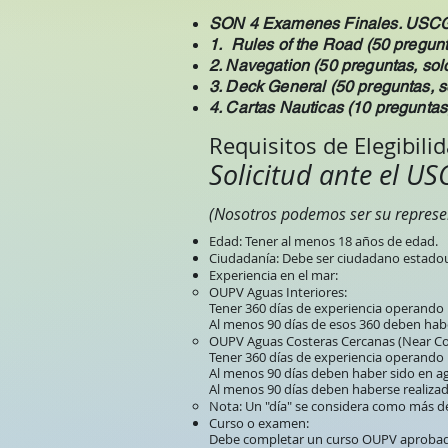
SON 4 Examenes Finales. USCG
1. Rules of the Road (50 pregun
2. Navegation (50 preguntas, so
3. Deck General (50 preguntas, 
4. Cartas Nauticas (10 pregunta
Requisitos de Elegibili
Solicitud ante el US
(Nosotros podemos ser su represe
Edad: Tener al menos 18 años de edad.
Ciudadanía: Debe ser ciudadano estadou
Experiencia en el mar:
OUPV Aguas Interiores:
Tener 360 días de experiencia operand
Al menos 90 días de esos 360 deben habe
OUPV Aguas Costeras Cercanas (Near Coa
Tener 360 días de experiencia operand
Al menos 90 días deben haber sido en agu
Al menos 90 días deben haberse realizad
Nota: Un "día" se considera como más de
Curso o examen:
Debe completar un curso OUPV aprobado