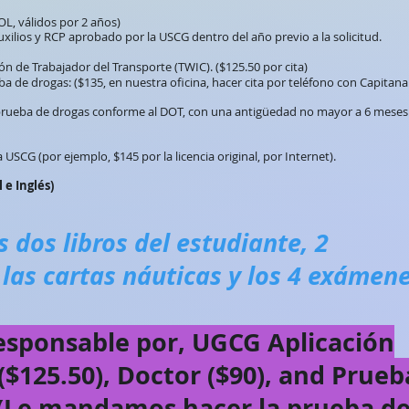
OL, válidos por 2 años)
ilios y RCP aprobado por la USCG dentro del año previo a la solicitud.
ón de Trabajador del Transporte (TWIC). ($125.50 por cita)
 de drogas: ($135, en nuestra oficina, hacer cita por teléfono con Capitana
 prueba de drogas conforme al DOT, con una antigüedad no mayor a 6 meses 
 USCG (por ejemplo, $145 por la licencia original, por Internet).
 e Inglés)
os dos libros del estudiante, 2
las cartas náuticas y los 4 exámen
responsable por, UGCG Aplicación
($125.50), Doctor ($90), and Prueb
, (Le mandamos hacer la prueba d