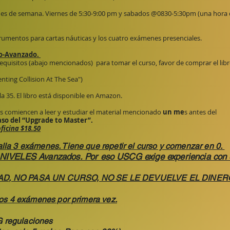
nes de semana. Viernes de 5:30-9:00 pm y sabados @0830-5:30pm (una hora
trumentos para cartas náuticas y los cuatro exámenes presenciales.
io-Avanzado.
 requisitos (abajo mencionados) para tomar el curso, favor de comprar el lib
nting Collision At The Sea")
la 35. El libro está disponible en Amazon.
s comiencen a leer y estudiar el material mencionado
un me
s antes del
aso del “Upgrade to Master”.
ficina $18.50
la 3 exámenes. Tiene que repetir el curso y comenzar en 0.​
NIVELES Avanzados. Por eso USCG exige experiencia con 
AD, NO PASA UN CURSO, NO SE LE DEVUELVE EL DINER
los 4 exámenes por primera vez.
 regulaciones