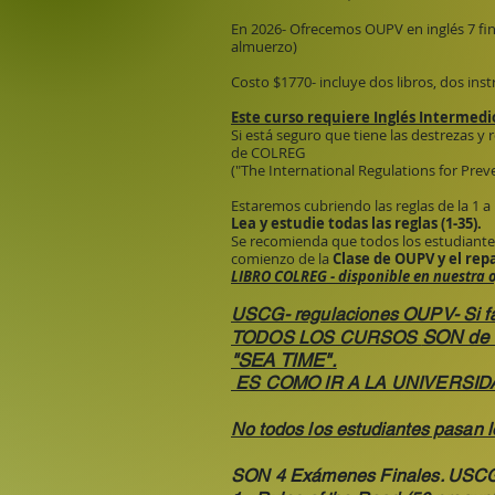
En 2026- Ofrecemos OUPV en inglés 7 fi
almuerzo)
Costo $1770- incluye dos libros, dos ins
​Este curso requiere Inglés Intermed
Si está seguro que tiene las destrezas y
de COLREG
("The International Regulations for Preve
Estaremos cubriendo las reglas de la 1 a 
Lea y estudie todas las reglas (1-35).
Se recomienda que todos los estudiante
comienzo de la
Clase de OUPV y el rep
LIBRO COLREG - disponible en nuestra o
USCG- regulaciones OUPV- Si fal
SON de 
TODOS LOS CURSOS
"SEA TIME".
ES COMO IR A LA UNIVERSID
No todos los estudiantes pasan 
SON 4 Exámenes Finales. USCG